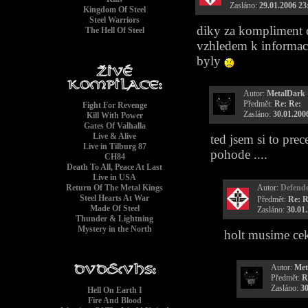
Zasláno:
29.01.2006 23
Kingdom Of Steel
Steel Warriors
diky za kompliment 
The Hell Of Steel
vzhledem k informaci
byly
Autor:
MetalDark
Předmět:
Re: Re:
Fight For Revenge
Zasláno:
30.01.200
Kill With Power
Gates Of Valhalla
Live & Alive
ted jsem si to pre
Live in Tilburg 87
pohode ....
CH84
Death To All, Peace At Last
Live in USA
Autor:
Defend
Return Of The Metal Kings
Steel Hearts At War
Předmět:
Re: R
Made Of Steel
Zasláno:
30.01
Thunder & Lightning
Mystery in the North
holt musime cek
Autor:
Met
Předmět:
R
Zasláno:
30
Hell On Earth I
Fire And Blood