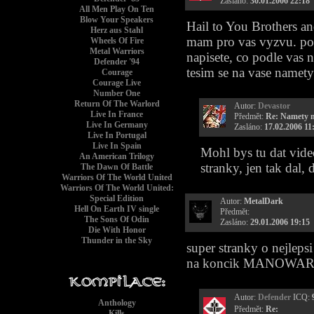
Zasláno:
30.01.2006 22:18
All Men Play On Ten
Blow Your Speakers
Hail to You Brothers an
Herz aus Stahl
mam pro vas vyzvu. podi
Wheels Of Fire
Metal Warriors
napisete, co podle vas n
Defender '94
tesim se na vase namety
Courage
Courage Live
Number One
Return Of The Warlord
Autor:
Devastor
Live In France
Předmět:
Re: Namety na
Live In Germany
Zasláno:
17.02.2006 11
Live In Portugal
Live In Spain
Mohl bys tu dat video
An American Trilogy
stranky, jen tak dal, 
The Dawn Of Battle
Warriors Of The World United
Warriors Of The World United:
Special Edition
Autor:
MetalDark
Hell On Earth IV single
Předmět:
The Sons Of Odin
Zasláno:
29.01.2006 19:15
Die With Honor
Thunder in the Sky
super stranky o nejlepsi
na koncik MANOWA
Autor:
Defender
ICQ:
Anthology
Předmět:
Re:
Kills