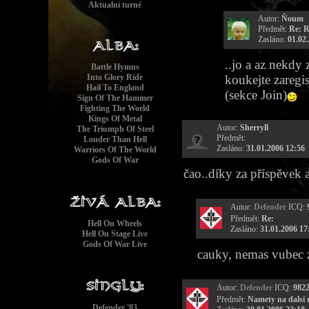
Aktualní turné
Autor:
Ňoum
Předmět:
Re: R
Zasláno:
01.02
..jo a az nekdy
Battle Hymns
Into Glory Ride
koukejte zaregi
Hail To England
(sekce Join)
Sign Of The Hammer
Fighting The World
Kings Of Metal
Autor:
Sherryll
The Triumph Of Steel
Předmět:
Louder Than Hell
Zasláno:
31.01.2006 12:56
Warriors Of The World
Gods Of War
čao..díky za příspěvek 
Autor:
Defender
ICQ:
Předmět:
Re:
Hell On Wheels
Zasláno:
31.01.2006 17
Hell On Stage Live
Gods Of War Live
cauky, nemas vubec
Autor:
Defender
ICQ:
982
Předmět:
Namety na dalsi r
Defender '83