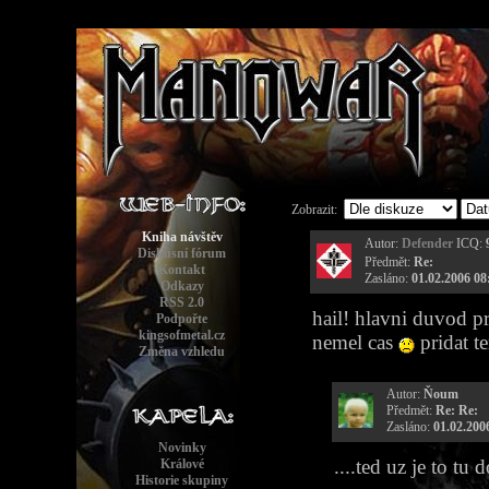
Zobrazit:
Kniha návštěv
Autor:
Defender
ICQ:
Diskusní fórum
Předmět:
Re:
Kontakt
Zasláno:
01.02.2006 08
Odkazy
RSS 2.0
hail! hlavni duvod pr
Podpořte
kingsofmetal.cz
nemel cas
pridat t
Změna vzhledu
Autor:
Ňoum
Předmět:
Re: Re:
Zasláno:
01.02.200
Novinky
....ted uz je to tu 
Králové
Historie skupiny