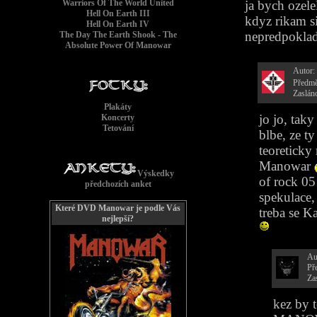
Warriors Of The World United
ja bych ozelel
Hell On Earth III
kdyz rikam si
Hell On Earth IV
nepredpoklad
The Day The Earth Shook - The
Absolute Power Of Manowar
Autor:
Předmě
Zaslán
Plakáty
jo jo, tak
Koncerty
Tetování
blbe, ze t
teoreticky
Manowar
Výskedky
of rock 05
předchozích anket
spekulace,
Které DVD Manowar je podle Vás
treba se K
nejlepší?
Au
Př
Za
kez by 