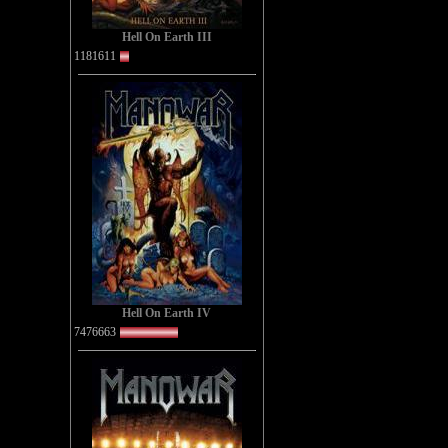
Hell On Earth III
1181611
Hell On Earth IV
7476663