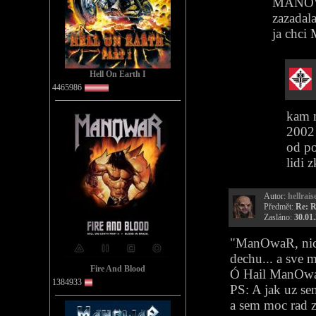
MANOWAR
zazadal
ja chc
Hell On Earth I
4465986
kam m
2002 
od po
lidi 
Autor:
hellrais
Předmět:
Re: R
Zasláno:
30.01
"ManOwaR, nic 
dechu... a sve 
Fire And Blood
Ó Hail ManO
1384933
PS: A jak uz se
a sem moc rad z