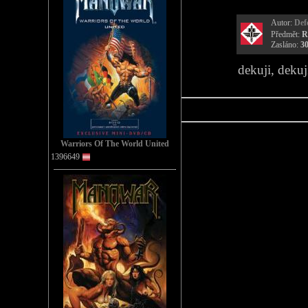
Autor:
Def
Předmět:
R
Zasláno:
30
dekuji, deku
Warriors Of The World United
1396649