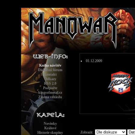
01.12.2009
Kniha návštěv
Diskusní fórum
Kontakt
Odkazy
RSS 2.0
Podpořte
kingsofmetal.cz
Změna vzhledu
Novinky
Králové
Zobrazit:
Historie skupiny