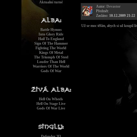
Aktualní turné
Autor:
Devastor
Předmět:
Zasláno:
10.12.2009 21:22
Už se moc těším, abych si už koupil l
Battle Hymns
Into Glory Ride
Hail To England
Sign Of The Hammer
Fighting The World
Kings Of Metal
The Triumph Of Steel
Louder Than Hell
Warriors Of The World
Gods Of War
Hell On Wheels
Hell On Stage Live
Gods Of War Live
Defender '83