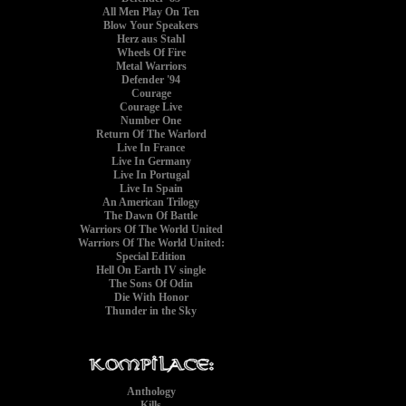
All Men Play On Ten
Blow Your Speakers
Herz aus Stahl
Wheels Of Fire
Metal Warriors
Defender '94
Courage
Courage Live
Number One
Return Of The Warlord
Live In France
Live In Germany
Live In Portugal
Live In Spain
An American Trilogy
The Dawn Of Battle
Warriors Of The World United
Warriors Of The World United:
Special Edition
Hell On Earth IV single
The Sons Of Odin
Die With Honor
Thunder in the Sky
Anthology
Kills