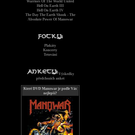
Warriors Of The World United
Hell On Earth III
Hell On Earth IV
The Day The Earth Shook - The
Absolute Power Of Manowar
Plakáty
Koncerty
Tetování
Výskedky
předchozích anket
Které DVD Manowar je podle Vás
nejlepší?