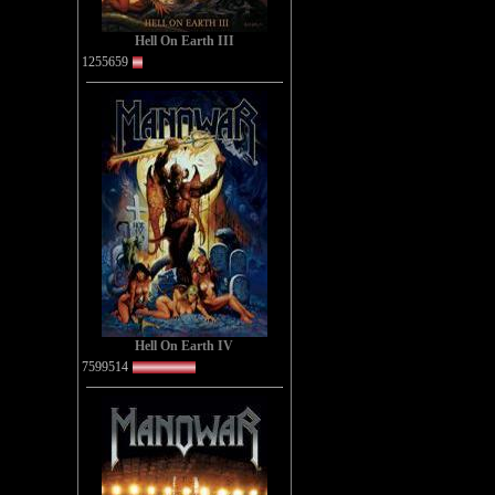
Hell On Earth III
1255659
Hell On Earth IV
7599514