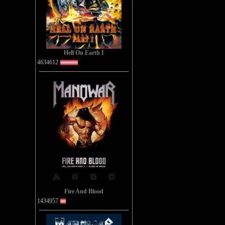
Hell On Earth I
4634612
Fire And Blood
1434957