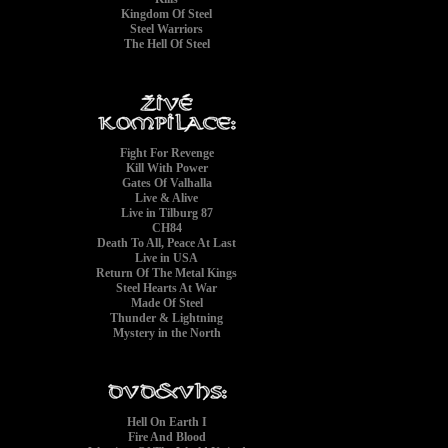
Kingdom Of Steel
Steel Warriors
The Hell Of Steel
Fight For Revenge
Kill With Power
Gates Of Valhalla
Live & Alive
Live in Tilburg 87
CH84
Death To All, Peace At Last
Live in USA
Return Of The Metal Kings
Steel Hearts At War
Made Of Steel
Thunder & Lightning
Mystery in the North
Hell On Earth I
Fire And Blood