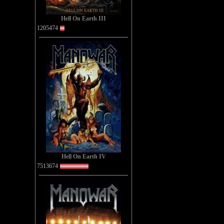
Hell On Earth III
1205474
Hell On Earth IV
7513674