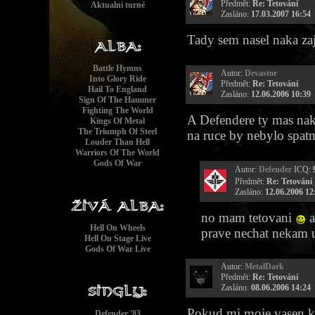
Předmět:
Re: Tetování
Aktualní turné
Zasláno:
17.03.2007 16:54
Tady sem nasel naka za
Battle Hymns
Autor:
Devastor
Into Glory Ride
Předmět:
Re: Tetování
Hail To England
Zasláno:
12.06.2006 10:39
Sign Of The Hammer
Fighting The World
A Defendere ty mas nak
Kings Of Metal
The Triumph Of Steel
na ruce by nebylo spat
Louder Than Hell
Warriors Of The World
Gods Of War
Autor:
Defender
ICQ:
Předmět:
Re: Tetování
Zasláno:
12.06.2006 12
no mam tetovani
a
Hell On Wheels
prave nechat nekam 
Hell On Stage Live
Gods Of War Live
Autor:
MetalDark
Předmět:
Re: Tetování
Zasláno:
08.06.2006 14:24
Pokud mi moje vasen k 
Defender '83