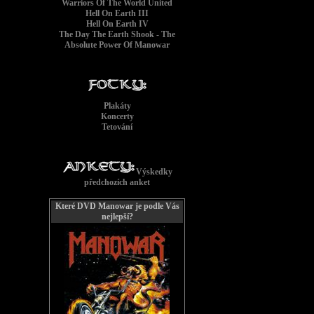
Warriors Of The World United
Hell On Earth III
Hell On Earth IV
The Day The Earth Shook - The
Absolute Power Of Manowar
Plakáty
Koncerty
Tetování
Výskedky
předchozích anket
Které DVD Manowar je podle Vás
nejlepší?