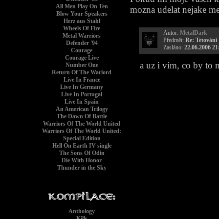
All Men Play On Ten
mozna udelat nejake men
Blow Your Speakers
Herz aus Stahl
Wheels Of Fire
Autor:
MetalDark
Metal Warriors
Předmět:
Re: Tetování
Defender '94
Zasláno:
22.06.2006 21
Courage
Courage Live
a uz i vim, co by to
Number One
Return Of The Warlord
Live In France
Live In Germany
Live In Portugal
Live In Spain
An American Trilogy
The Dawn Of Battle
Warriors Of The World United
Warriors Of The World United:
Special Edition
Hell On Earth IV single
The Sons Of Odin
Die With Honor
Thunder in the Sky
Anthology
Kills