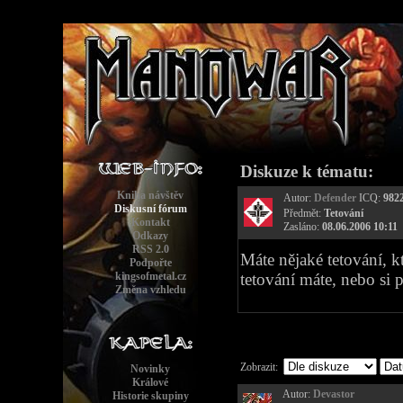
Diskuze k tématu:
Kniha návštěv
Autor:
Defender
ICQ:
982
Diskusní fórum
Předmět:
Tetování
Kontakt
Zasláno:
08.06.2006 10:11
Odkazy
RSS 2.0
Máte nějaké tetování, k
Podpořte
kingsofmetal.cz
tetování máte, nebo si p
Změna vzhledu
Zobrazit:
Novinky
Králové
Autor:
Devastor
Historie skupiny