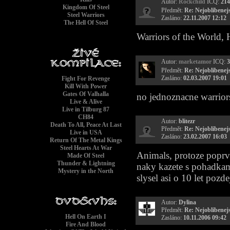
Autor:
Rockchild
ICQ:
214
Kingdom Of Steel
Předmět:
Re: Nejoblibenejs
Steel Warriors
Zasláno:
22.11.2007 12:12
The Hell Of Steel
Warriors of the World,
Autor:
marketamor
ICQ:
3
Předmět:
Re: Nejoblibenejs
Zasláno:
02.03.2007 19:01
Fight For Revenge
Kill With Power
Gates Of Valhalla
no jednoznacne warriors
Live & Alive
Live in Tilburg 87
CH84
Autor:
blitezr
Death To All, Peace At Last
Předmět:
Re: Nejoblibenejs
Live in USA
Zasláno:
23.02.2007 16:03
Return Of The Metal Kings
Steel Hearts At War
Animals, protoze poprvi
Made Of Steel
Thunder & Lightning
naky kazete s pohadk
Mystery in the North
slysel asi o 10 let poz
Autor:
Dylina
Předmět:
Re: Nejoblibenejs
Hell On Earth I
Zasláno:
10.11.2006 09:42
Fire And Blood