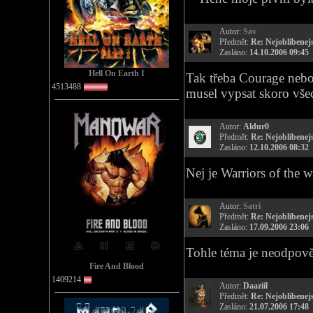
Autor:
Sav
Předmět:
Re: Nejoblibenejs
Zasláno:
14.10.2006 09:45
Hell On Earth I
Tak třeba Courage nebo
4513488
musel vypsat skoro vše
Autor:
Aldur0
Předmět:
Re: Nejoblibenejs
Zasláno:
12.10.2006 08:32
Nej je Warriors of the w
Autor:
Satri
Předmět:
Re: Nejoblibenejs
Zasláno:
17.09.2006 23:06
Tohle téma je neodpovědi
Fire And Blood
1409214
Autor:
Daaziil
Předmět:
Re: Nejoblibenejs
Zasláno:
21.07.2006 17:48