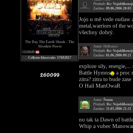
Předmět:
Re: Nejoblibenejs
Zasláno:
09.06.2006 20:03
Jojo u mě vede outlaw a
metal,warriors of the w
všechny dobrý.
The Day The Earth Shook - The
Absolute Power
Autor:
Hellraiser
Předmět:
Re: Nejoblibenejs
1626849
Zasláno:
01.06.2006 09:21
Celkem hlasovalo: 17692817
exploze sily, energie,.
Battle Hymns
a proc n
zitra? zitra to bude zase
O Hail ManOwaR
Autor:
Ňoum
Předmět:
Re: Nejoblibenejs
Zasláno:
31.05.2006 21:31
no tak ta Dawn of battl
Whip a vubec Manowar s