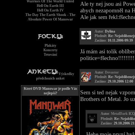
Warriors Of The World United
Ale ty nej jsou asi Pow
Hell On Earth III
abych nezapomněl na Hea
Hell On Earth IV
The Day The Earth Shook - The
Ale jak sem řekl:fšechn
Absolute Power Of Manowar
Autor:
Dylina
Předmět:
Re: Nejoblibenejs
Zasláno:
10.11.2006 09:39
Plakáty
Koncerty
Já mám asi tolik oblíbe
Tetování
politice=fšechno!!!!!!!!!!
Autor:
Devastor
Výskedky
Předmět:
Re: Nejoblibenejs
předchozích anket
Zasláno:
29.10.2006 12:00
Které DVD Manowar je podle Vás
Sem si ted nejak vzpom
nejlepší?
Brothers of Metal. Jo u
Autor:
MetalDark
ICQ
Předmět:
Re: Nejoblibe
Zasláno:
29.10.2006 21
Hehe moje první byl