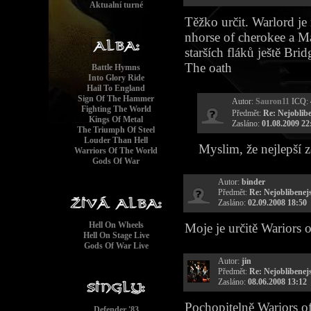
Aktualní turné
Těžko určit. Warlord je
nhorse of cherokee a Ma
starších fláků ještě Bri
The oath
Battle Hymns
Into Glory Ride
Hail To England
Sign Of The Hammer
Autor:
Sauron11
ICQ:
Fighting The World
Předmět:
Re: Nejoblibe
Kings Of Metal
Zasláno:
01.08.2009 22
The Triumph Of Steel
Louder Than Hell
Myslim, že nejlepší z
Warriors Of The World
Gods Of War
Autor:
binder
Předmět:
Re: Nejoblibenejs
Zasláno:
02.09.2008 18:50
Hell On Wheels
Moje je určitě Wariors 
Hell On Stage Live
Gods Of War Live
Autor:
jin
Předmět:
Re: Nejoblibenejs
Zasláno:
08.06.2008 13:12
Pochopitelně Wariors of
Defender '83