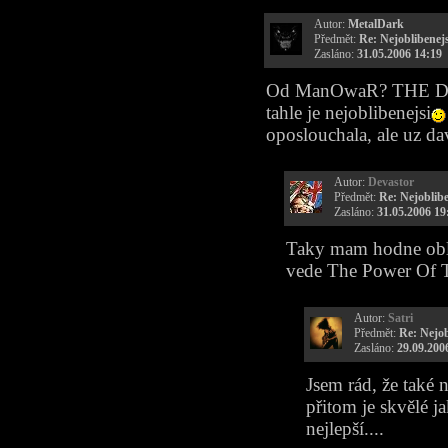
Autor:
MetalDark
Předmět:
Re: Nejoblibenejs
Zasláno:
31.05.2006 14:19
Od ManOwaR? THE DAW
tahle je nejoblibenejsi
oposlouchala, ale uz da
Autor:
Devastor
Předmět:
Re: Nejoblibe
Zasláno:
31.05.2006 19
Taky mam hodne obli
vede The Power Of 
Autor:
Satri
Předmět:
Re: Nejob
Zasláno:
29.09.200
Jsem rád, že také 
přitom je skvělé ja
nejlepší....