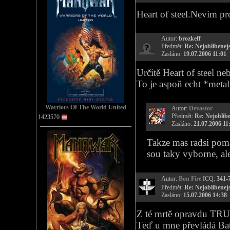
Heart of steel.Nevim p
Autor:
brozkeff
Předmět:
Re: Nejoblibenejs
Zasláno:
19.07.2006 11:01
Určitě Heart of steel n
To je aspoň echt *meta
Warriors Of The World United
Autor:
Devastor
Předmět:
Re: Nejoblibe
1423570
Zasláno:
21.07.2006 11
Takze mas radsi pomal
sou taky vyborne, al
Autor:
Bon Fire
ICQ:
341-
Předmět:
Re: Nejoblibenejs
Zasláno:
15.07.2006 14:38
Z té mrtě opravdu TRUE
Teď u mne převládá Bat