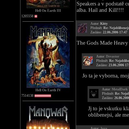
Speakers a v podstatě c
alba. Hail and Kill!!!!
Hell On Earth III
1205558
Autor:
Kitty
Předmět:
Re: Nejoblibenejs
Zasláno:
22.06.2006 17:47
The Gods Made Heavy 
Autor:
Devastor
Předmět:
Re: Nejoblibe
Zasláno:
23.06.2006 17
Jo ta je vyborna, moj
Autor:
MetalDark
Hell On Earth IV
Předmět:
Re: Nejob
7514138
Zasláno:
26.06.200
Jj to je vskutku kl
oblibenejsi, ale me
Autor:
Jura