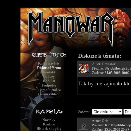
Diskuze k tématu:
Kniha návštěv
Autor:
Devastor
Diskusní fórum
Předmět:
Nejoblibenejsi pi
Kontakt
Zasláno:
31.05.2006 10:02
Odkazy
RSS 2.0
Tak by me zajimalo kte
Podpořte
kingsofmetal.cz
Změna vzhledu
Zobrazit:
Novinky
Autor:
Orix
Králové
Předmět:
Re: Nejoblibenejs
Historie skupiny
Zasláno:
25.06.2009 20:37