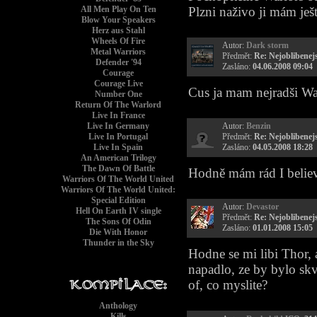
All Men Play On Ten
Plzni naživo ji mám ješt
Blow Your Speakers
Herz aus Stahl
Wheels Of Fire
Autor:
Dark storm
Metal Warriors
Předmět:
Re: Nejoblibenejs
Defender '94
Zasláno:
04.06.2008 09:04
Courage
Courage Live
Cus ja mam nejradši War
Number One
Return Of The Warlord
Live In France
Live In Germany
Autor:
Benzin
Live In Portugal
Předmět:
Re: Nejoblibenejs
Live In Spain
Zasláno:
04.05.2008 18:28
An American Trilogy
The Dawn Of Battle
Hodně mám rád I believe
Warriors Of The World United
Warriors Of The World United:
Special Edition
Autor:
Devastor
Hell On Earth IV single
Předmět:
Re: Nejoblibenejs
The Sons Of Odin
Zasláno:
01.01.2008 15:05
Die With Honor
Thunder in the Sky
Hodne se mi libi Thor, 
napadlo, ze by bylo skve
of, co myslite?
Anthology
Kills