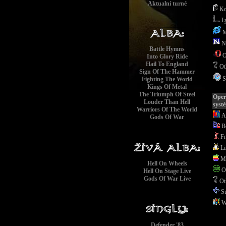
Aktualní turné
Ko
L
M
Ne
Battle Hymns
O
Into Glory Ride
Hail To England
Ot
Sign Of The Hammer
Sa
Fighting The World
Kings Of Metal
The Triumph Of Steel
Oper
Louder Than Hell
syst
Warriors Of The World
A
Gods Of War
B
Fr
Li
M
Hell On Wheels
O
Hell On Stage Live
Gods Of War Live
Ot
S
W
Defender '83