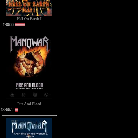
Hell On Earth I
4470666
Fire And Blood
1386672