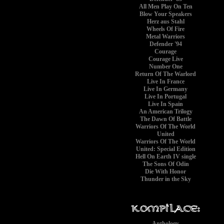
All Men Play On Ten
Blow Your Speakers
Herz aus Stahl
Wheels Of Fire
Metal Warriors
Defender '94
Courage
Courage Live
Number One
Return Of The Warlord
Live In France
Live In Germany
Live In Portugal
Live In Spain
An American Trilogy
The Dawn Of Battle
Warriors Of The World
United
Warriors Of The World
United: Special Edition
Hell On Earth IV single
The Sons Of Odin
Die With Honor
Thunder in the Sky
Anthology