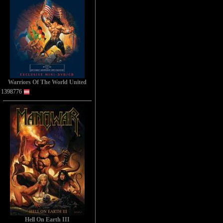
Warriors Of The World United
1398776
Hell On Earth III