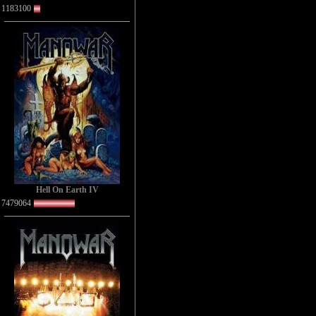
1183100
Hell On Earth IV
7479064