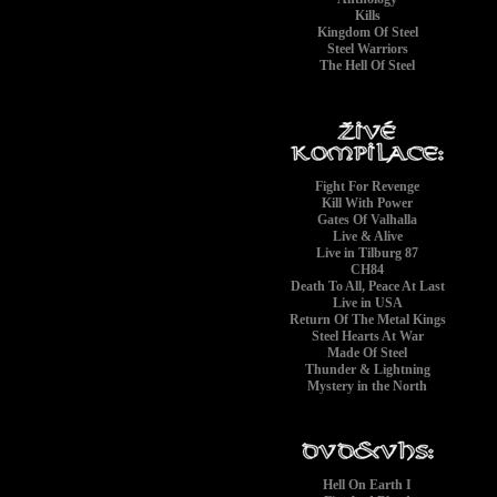
Kills
Kingdom Of Steel
Steel Warriors
The Hell Of Steel
Fight For Revenge
Kill With Power
Gates Of Valhalla
Live & Alive
Live in Tilburg 87
CH84
Death To All, Peace At Last
Live in USA
Return Of The Metal Kings
Steel Hearts At War
Made Of Steel
Thunder & Lightning
Mystery in the North
Hell On Earth I