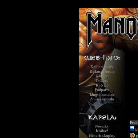
Kniha návštěv
Diskusní fórum
Kontakt
Odkazy
RSS 2.0
Podpořte
kingsofmetal.cz
Změna vzhledu
Prohl
Novinky
B
Králové
Historie skupiny
F