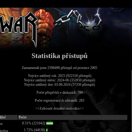
Statistika přístupů
Zaznamenali jsme 2598490 přístupů od prosince 2005
Nejvíce zatížený rok: 2025 (922318 přístupů)
Nejvíce zatížený měsíc: 2024-06 (352850 přístupů)
Nejvíce zatížený den: 03.06.2024 (57350 přístupů)
Počet příspěvků v diskuzích: 789
Počet registrovaných uživatelů: 283
>>Zobrazit detailní statistiku<<
ížeč
Počet
8.51% (221042)
ot
1.72% (44638)
irefox