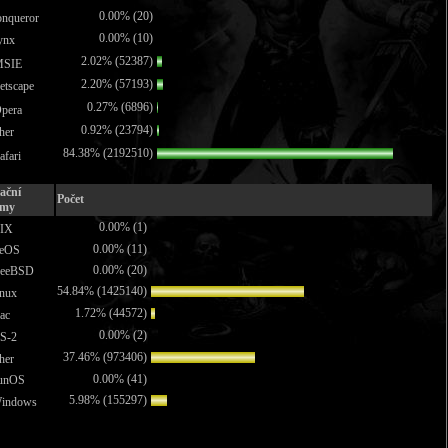
0.00% (20)
nqueror
0.00% (10)
ynx
2.02% (52387)
SIE
2.20% (57193)
tscape
0.27% (6896)
pera
0.92% (23794)
her
84.38% (2192510)
fari
ační
Počet
émy
0.00% (1)
IX
0.00% (11)
eOS
0.00% (20)
eeBSD
54.84% (1425140)
nux
1.72% (44572)
ac
0.00% (2)
S-2
37.46% (973406)
her
0.00% (41)
unOS
5.98% (155297)
indows