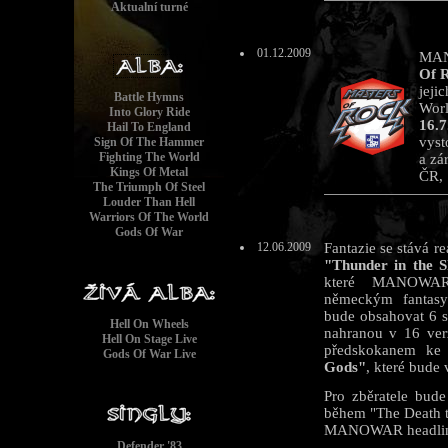
Aktualní turné
01.12.2009
MAN
Of R
jeji
Battle Hymns
Worl
Into Glory Ride
16.7
Hail To England
vyst
Sign Of The Hammer
Fighting The World
a zá
Kings Of Metal
ČR, 
The Triumph Of Steel
Louder Than Hell
Warriors Of The World
Gods Of War
12.06.2009
Fantazie se stává 
"Thunder in the 
které MANOWAR s
německým fantasy
bude obsahovat 6 
Hell On Wheels
nahranou v 16 ver
Hell On Stage Live
předskokanem k
Gods Of War Live
Gods"
, které bude
Pro zběratele bude
během "The Death t
MANOWAR headlin
Defender '83