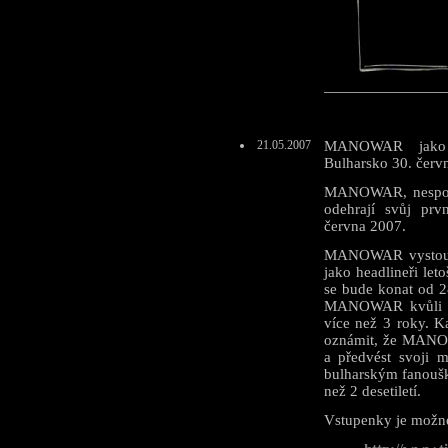
21.05.2007
MANOWAR jako h
Bulharsko 30. červ
MANOWAR, nesporn
odehrají svůj prv
června 2007.
MANOWAR vystoupí
jako headlineři l
se bude konat od 2
MANOWAR kvůli pr
více než 3 roky. 
oznámit, že MANOWA
a předvést svoji 
bulharským fanoušků
než 2 desetiletí.
Vstupenky je možné