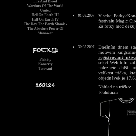
Fire And Blood
Warriors Of The World
United
Hell On Earth III
01.08.2007
V sekci Fotky>Konc
Hell On Earth IV
festivalu Magic Ci
The Day The Earth Shook -
Za fotky moc děkuj
The Absolute Power Of
Manowar
30.05.2007
Dnešním dnem star
motivem kingsofme
registrovaný uživa
Plakáty
sekci Web-info zob
Koncerty
naleznete další i
Tetování
velikost trička, k
objednávek je 17.6
Náhled na tričko:
Přední strana