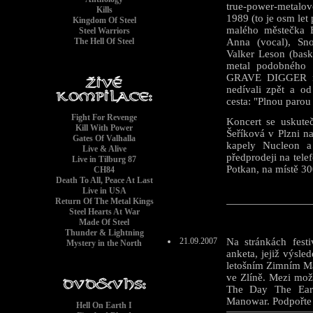
true-power-metalov
Kills
1989 (to je osm le
Kingdom Of Steel
malého městečka 
Steel Warriors
The Hell Of Steel
Anna (vocal), Sno
Valker Leson (bask
metal podobného r
GRAVE DIGGER n
nedívali zpět a od
cesta: "Plnou parou
Fight For Revenge
Koncert se uskute
Kill With Power
Šeříková v Plzni n
Gates Of Valhalla
kapely Nucleon a
Live & Alive
předprodeji na tel
Live in Tilburg 87
Potkan, na místě 30
CH84
Death To All, Peace At Last
Live in USA
Return Of The Metal Kings
Steel Hearts At War
Made Of Steel
Thunder & Lightning
21.09.2007
Na stránkách fest
Mystery in the North
anketa, jejiž výsle
letošním Zimním Ma
ve Zlíně. Mezi mož
The Day The Ear
Manowar. Podpořte 
Hell On Earth I