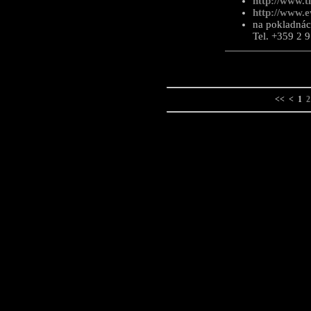
http://www.t
http://www.e
na pokladnác
Tel. +359 2 
<<
<
1
2