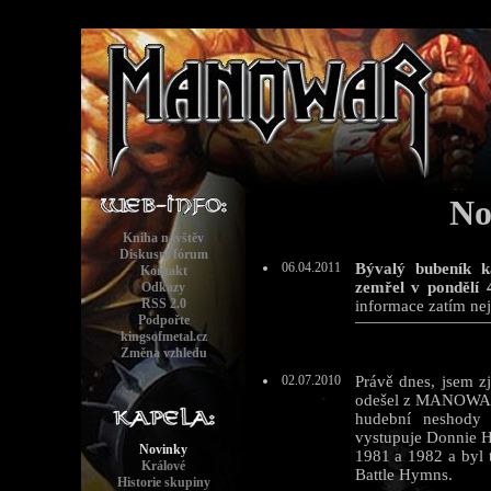
No
Kniha návštěv
Diskusní fórum
06.04.2011
Bývalý bubeník 
Kontakt
zemřel v pondělí 
Odkazy
RSS 2.0
informace zatím nej
Podpořte
kingsofmetal.cz
Změna vzhledu
02.07.2010
Právě dnes, jsem z
odešel z MANOWAR.
hudební neshody
vystupuje Donnie Ha
Novinky
1981 a 1982 a byl
Králové
Battle Hymns.
Historie skupiny