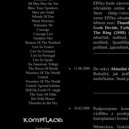
EPčko bude zároveň
All Men Play On Ten
oficialním online
Blow Your Speakers
Herz aus Stahl
Store (
http://sto
Wheels Of Fire
verze EPčka obsahu
Metal Warriors
během tour:
Thund
Defender '94
Gods Decide, Fat
Courage
The Ring (2008)
a
Courage Live
němčině, italštině
Number One
norštině, španělšti
Return Of The Warlord
Live In France
polštině, japonštině,
Live In Germany
Live In Portugal
Live In Spain
An American Trilogy
The Dawn Of Battle
11.06.2009
Do sekci
Aktuální 
Warriors Of The World
Bohužel, jak ji
United
nedočkáme. Snad pří
Warriors Of The World
United: Special Edition
Hell On Earth IV single
The Sons Of Odin
Die With Honor
Thunder in the Sky
16.03.2008
Podporujeme kon
výdělku z prodej
transplantaci kostní
Německou, českým
Anthology